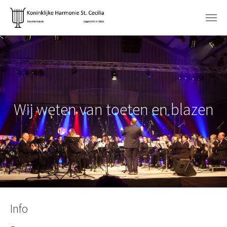
Spring naar hoofd-inhoud
Wij weten van toeten en blazen
Info