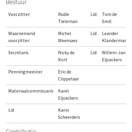
Bestuur
Voorzitter:
Rudie
Lid:
Tom de
Tieleman
Smit
Waarnemend
Michel
Lid:
Leander
voorzitter:
Weemaes
Klanderman
Secretaris
Nicky de
Lid:
Willem-Jan
Kort
Eijsackers
Penningmeester
Eric de
Clippelaar
Materiaalcommissaris
Karel
Eijsackers
Lid
Karin
Scheerders
Contributie